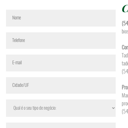
C
(5
bio
Com
Tad
tad
(5
Pro
Mar
pro
(5