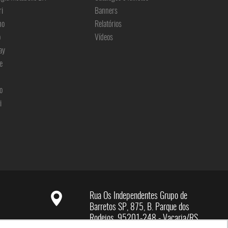
ri
Banners
no
Relatórios
o
Vídeos
ay
e
o
i
Rua Os Independentes Grupo de
Barretos SP, 875, B. Parque dos
Rodeios, 95201-248 - Vacaria/RS