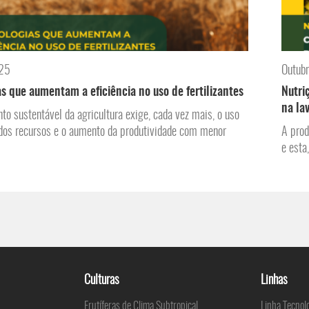
025
Outub
s que aumentam a eficiência no uso de fertilizantes
Nutri
na la
to sustentável da agricultura exige, cada vez mais, o uso
dos recursos e o aumento da produtividade com menor
A prod
e esta
Culturas
Linhas
Frutíferas de Clima Subtropical
Linha Tecnol