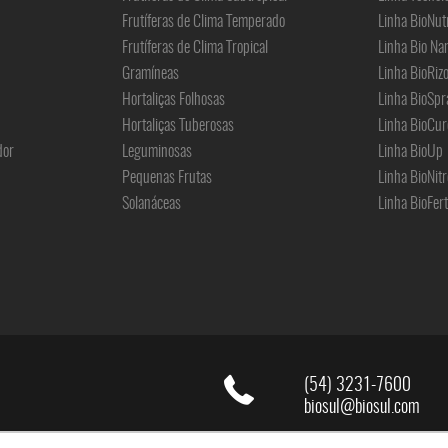
Frutíferas de Clima Temperado
Linha BioNut
Frutíferas de Clima Tropical
Linha Bio Na
Gramíneas
Linha BioRiz
Hortaliças Folhosas
Linha BioSpr
Hortaliças Tuberosas
Linha BioCur
dor
Leguminosas
Linha BioUp
Pequenas Frutas
Linha BioNitr
Solanáceas
Linha BioFert
(54) 3231-7600
biosul@biosul.com