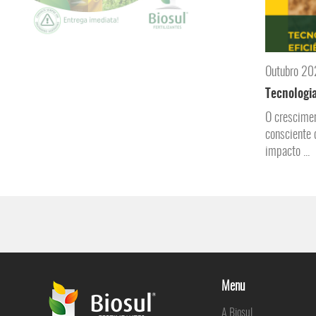
Outubro 2
Tecnologia
O crescimen
consciente 
impacto ...
Menu
A Biosul