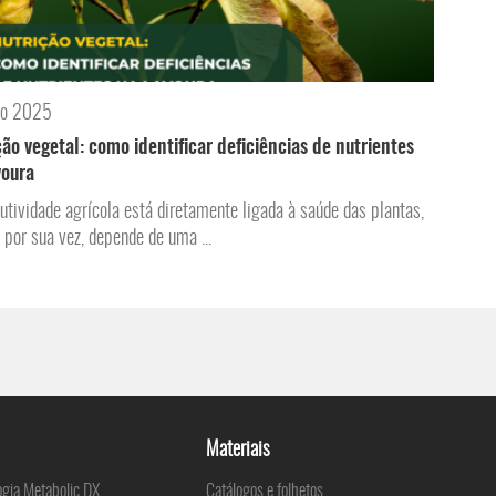
ro 2025
ção vegetal: como identificar deficiências de nutrientes
voura
utividade agrícola está diretamente ligada à saúde das plantas,
, por sua vez, depende de uma ...
Materiais
ogia Metabolic DX
Catálogos e folhetos