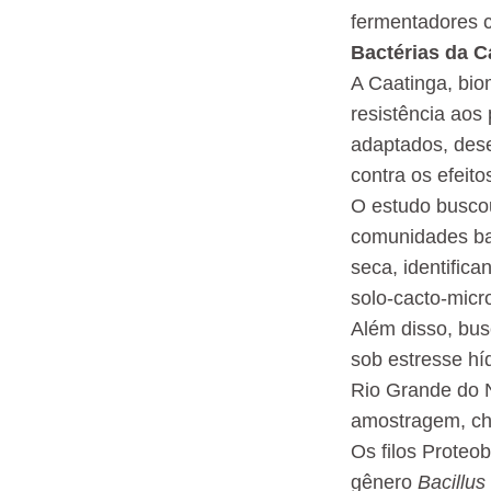
fermentadores c
Bactérias da C
A Caatinga, bio
resistência ao
adaptados, dese
contra os efeit
O estudo buscou
comunidades bac
seca, identific
solo-cacto-micr
Além disso, bus
sob estresse hí
Rio Grande do N
amostragem, chu
Os filos Proteo
gênero
Bacillus