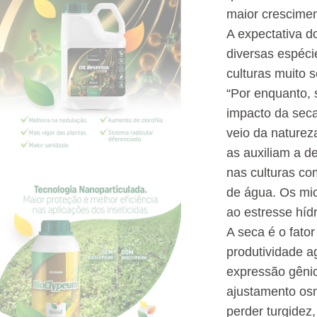
maior crescimen
A expectativa do
diversas espéci
culturas muito s
“Por enquanto, s
impacto da seca
veio da naturez
as auxiliam a de
nas culturas co
de água. Os mic
ao estresse hídr
A seca é o fato
produtividade a
expressão gêni
ajustamento osm
perder turgidez,