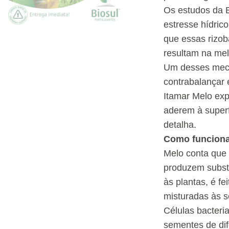
Os estudos da E
estresse hídric
que essas rizob
resultam na mel
Um desses meca
contrabalançar 
Itamar Melo exp
aderem à superf
detalha.
Como funcion
Melo conta que a
produzem subst
às plantas, é fe
misturadas às s
Células bacteri
sementes de dif