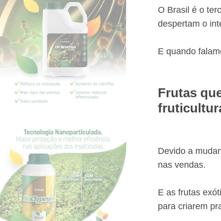
O Brasil é o te
despertam o int
E quando falamo
Frutas qu
fruticultu
Devido a mudan
nas vendas.
E as frutas exó
para criarem pr