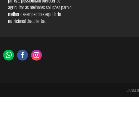
pureza, possibilitam oferecer ao
agricultor as melhores soluções para o
melhor desempenho e equilíbrio
nutricional das plantas.
BIOSUL I