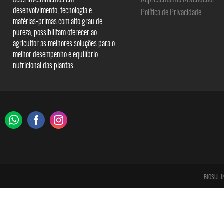
desenvolvimento, tecnologia e
Política de Privacidade
matérias-primas com alto grau de
pureza, possibilitam oferecer ao
agricultor as melhores soluções para o
melhor desempenho e equilíbrio
nutricional das plantas.
BIOSUL I