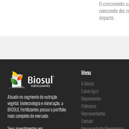
O crescimento su
consciente dos r
impacto ...
Menu
A Biosul
Canal Agro
Atuado no segmento de nutrição
Depoimentos
vegetal, biotecnologia e mineração, a
Polímeros
BIOSUL Fertilizantes possui o portfolio
Representantes
mais completo do mercado.
Contato
Seus investimentos em
Representante/Revendedor