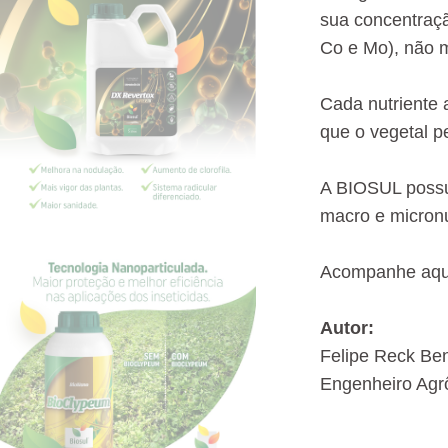
sua concentraçã
Co e Mo), não 
Cada nutriente 
que o vegetal p
A BIOSUL possui
macro e micronu
Acompanhe aqui
Autor:
Felipe Reck Be
Engenheiro Agr