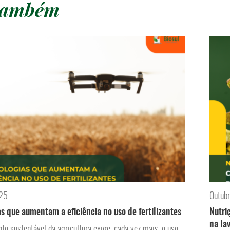
 também
025
Outub
s que aumentam a eficiência no uso de fertilizantes
Nutri
na la
to sustentável da agricultura exige, cada vez mais, o uso