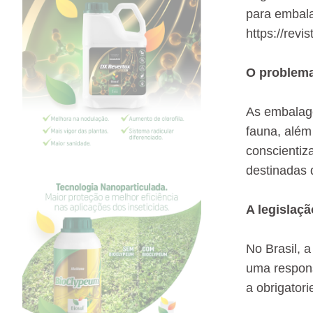
para embala
https://rev
O problema
As embalage
fauna, além
conscientiz
destinadas 
A legislaçã
No Brasil, 
uma respons
a obrigator