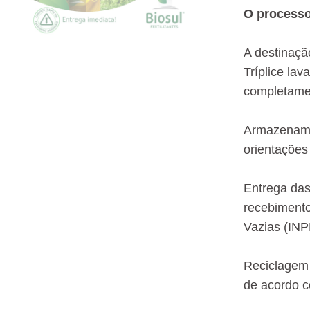
O processo
A destinaçã
Tríplice la
completamen
Armazename
orientações
Entrega das
recebimento
Vazias (INP
Reciclagem 
de acordo c