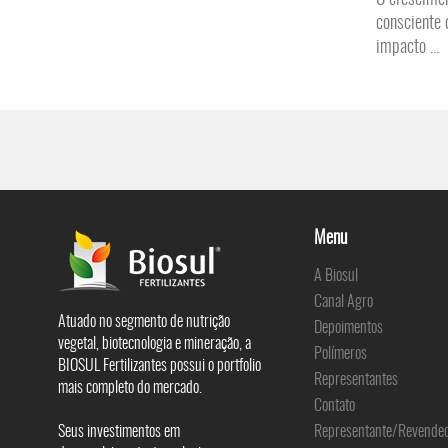
consciente 
impacto ...
Menu
A Biosul
Canal Agro
Atuado no segmento de nutrição
Depoimentos
vegetal, biotecnologia e mineração, a
Polímeros
BIOSUL Fertilizantes possui o portfolio
Representantes
mais completo do mercado.
Contato
Seus investimentos em
Representante/Revende