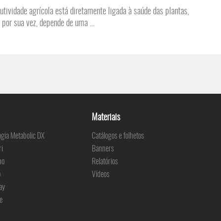
utividade agrícola está diretamente ligada à saúde das plantas,
, por sua vez, depende de uma ...
Materiais
ogia Metabolic DX
Catálogos e folhetos
ri
Banners
no
Relatórios
o
Vídeos
ay
e