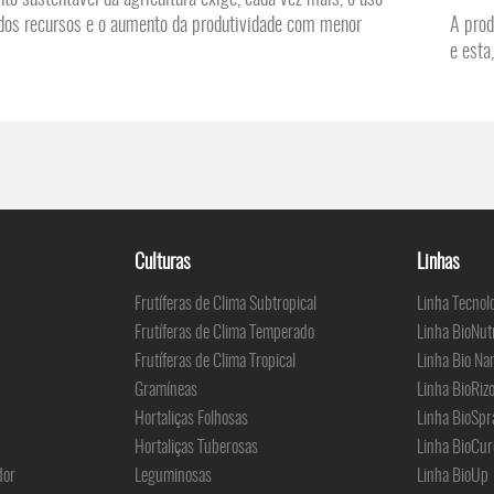
dos recursos e o aumento da produtividade com menor
A prod
e esta
Culturas
Linhas
Frutíferas de Clima Subtropical
Linha Tecnol
Frutíferas de Clima Temperado
Linha BioNut
Frutíferas de Clima Tropical
Linha Bio Na
Gramíneas
Linha BioRiz
Hortaliças Folhosas
Linha BioSpr
Hortaliças Tuberosas
Linha BioCur
dor
Leguminosas
Linha BioUp