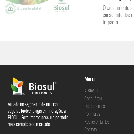
O crescimento su
consciente dos r
impacto ...
Menu
A Biosul
Canal Agro
Atuado no segmento de nutrição
Depoimentos
vegetal, biotecnologia e mineração, a
Polímeros
BIOSUL Fertilizantes possui o portfolio
Representantes
mais completo do mercado.
Contato