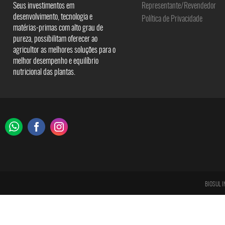
Seus investimentos em
Representante/Revendedor
desenvolvimento, tecnologia e
Política de Privacidade
matérias-primas com alto grau de
pureza, possibilitam oferecer ao
agricultor as melhores soluções para o
melhor desempenho e equilíbrio
nutricional das plantas.
BIOSUL I