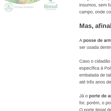
insumos, sem fa
campo, onde con
Mas, afina
A
posse de ar
ser usada dentro
Caso o cidadão 
específica à Po
embalada de tal
até três anos de
Já o
porte de 
for, porém, o po
O porte ilegal 