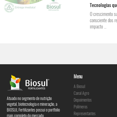
Tecnologias qu
O crescimento su
consciente dos r
impacto ...
Menu
A Biosul
Canal Agro
Atuado no segmento de nutrição
Depoimentos
vegetal, biotecnologia e mineração, a
Polímeros
BIOSUL Fertilizantes possui o portfolio
Representantes
mais completo do mercado.