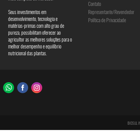
Contato
Seus investimentos em
Representante/Revendedor
desenvolvimento, tecnologia e
Política de Privacidade
matérias-primas com alto grau de
pureza, possibilitam oferecer ao
agricultor as melhores soluções para o
melhor desempenho e equilíbrio
nutricional das plantas.
BIOSUL I