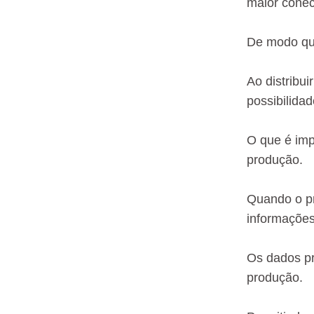
maior conec
De modo que
Ao distribui
possibilida
O que é imp
produção.
Quando o pr
informações
Os dados pr
produção.