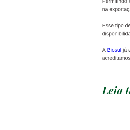
Permitindo 
na exportaç
Esse tipo d
disponibili
A
Biosul
já 
acreditamos
Leia