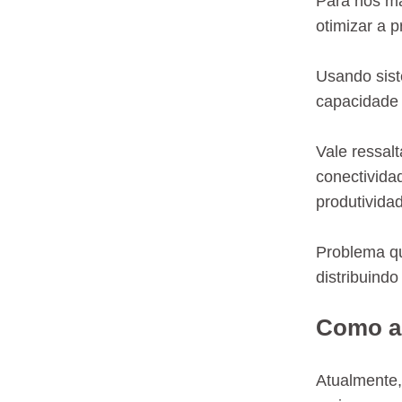
Para nos ma
otimizar a 
Usando sist
capacidade 
Vale ressal
conectivida
produtivida
Problema qu
distribuindo
Como as
Atualmente,