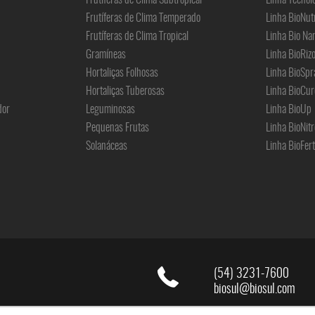
Frutíferas de Clima Temperado
Linha BioNut
Frutíferas de Clima Tropical
Linha Bio Na
Gramíneas
Linha BioRiz
Hortaliças Folhosas
Linha BioSpr
Hortaliças Tuberosas
Linha BioCur
dor
Leguminosas
Linha BioUp
Pequenas Frutas
Linha BioNitr
Solanáceas
Linha BioFert
(54) 3231-7600
biosul@biosul.com