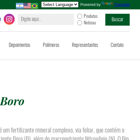
Powered by
Translate
Produtos
Notícias
Depoimentos
Polímeros
Representantes
Contato
 Boro
é um fertilizante mineral complexo, via foliar, que contém o
iente Boro (B), além do macronutriente Nitrogênio (N). O Bio