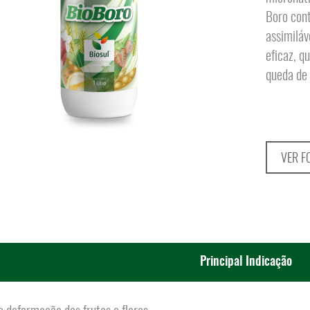
Boro cont
assimiláv
eficaz, q
queda de 
VER F
Principal Indicação