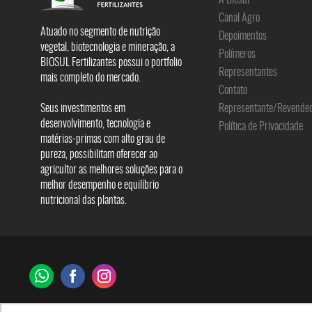
Canal Agro
Atuado no segmento de nutrição
Depoimentos
vegetal, biotecnologia e mineração, a
Polímeros
BIOSUL Fertilizantes possui o portfolio
Representantes
mais completo do mercado.
Contato
Seus investimentos em
Representante/Revende
desenvolvimento, tecnologia e
Política de Privacidade
matérias-primas com alto grau de
pureza, possibilitam oferecer ao
agricultor as melhores soluções para o
melhor desempenho e equilíbrio
nutricional das plantas.