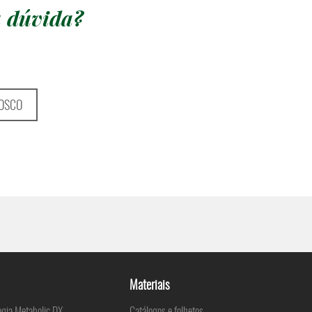
 dúvida?
OSCO
Materiais
ogia Metabolic DX
Catálogos e folhetos