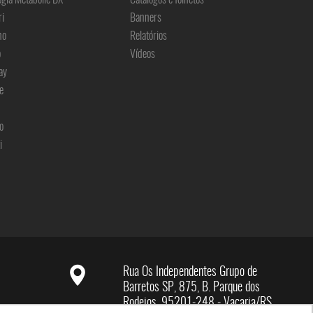
ri
Banners
no
Relatórios
o
Vídeos
ay
e
o
i
Rua Os Independentes Grupo de
Barretos SP, 875, B. Parque dos
Rodeios, 95201-248 - Vacaria/RS