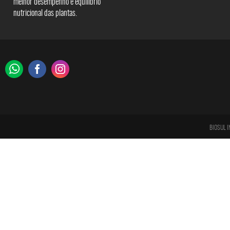
melhor desempenho e equilíbrio
nutricional das plantas.
BIOSUL I