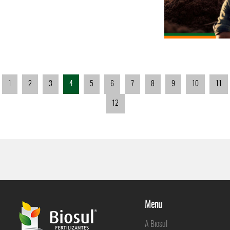
1
2
3
4
5
6
7
8
9
10
11
12
Menu
A Biosul