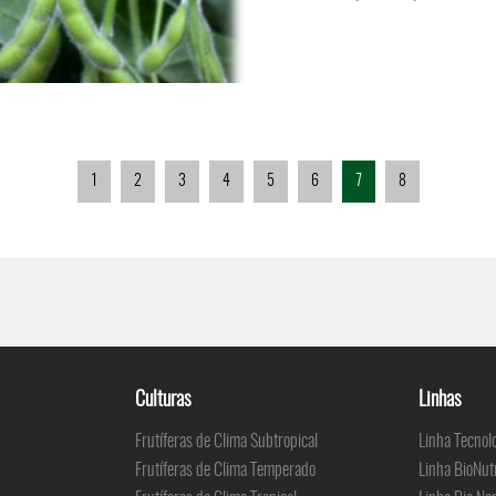
1
2
3
4
5
6
7
8
Culturas
Linhas
Frutíferas de Clima Subtropical
Linha Tecnol
Frutíferas de Clima Temperado
Linha BioNut