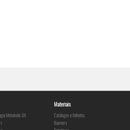
Materiais
ogia Metabolic DX
Catálogos e folhetos
ri
Banners