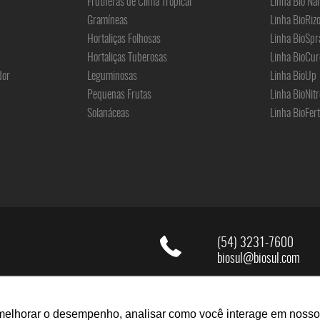
Frutíferas de Clima Tropical
Linha Bio Na
Gramíneas
Linha BioRiz
Hortaliças Folhosas
Linha BioSpr
Hortaliças Tuberosas
Linha BioCur
dor
Leguminosas
Linha BioUp
Pequenas Frutas
Linha BioNitr
Solanáceas
Linha BioFert
(54) 3231-7600
biosul@biosul.com
melhorar o desempenho, analisar como você interage em nosso sit