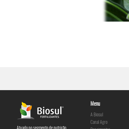
Menu
A Biosul
Canal Agro
Atuado no segmento de nutrição