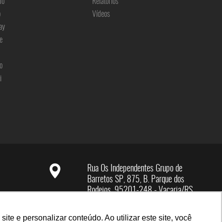
no
Relatórios
o
Vídeos
ay
e
o
i
Rua Os Independentes Grupo de
Barretos SP, 875, B. Parque dos
Rodeios, 95201-248 - Vacaria/RS
e e personalizar conteúdo. Ao utilizar este site, você